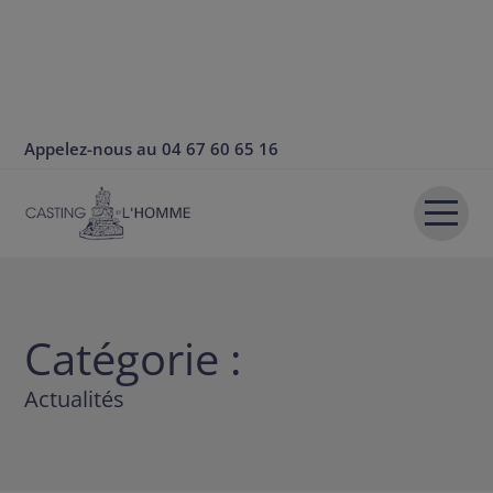
Appelez-nous au
04 67 60 65 16
Accueil
Présentation
Catégorie :
Prêt-à-porter
Actualités
Mariage
Chaussures / Accessoires