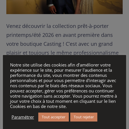
Venez découvrir la collection prêt-à-porter
printemps/été 2026 en avant première dans
votre boutique Casting ! C’est avec un grand
plaisir et toujours le même professionnalisme
passionné que l’équipe CASTING vous invite à
Notre site utilise des cookies afin d’améliorer votre
expérience sur le site, pour mesurer l'audience et la
venir découvrir, essayer et choisir votre tenue
performance du site, vous montrer des contenus
de cérémonie. Nous vous invitons aussi à
personnalisés et pour vous permettre d'interagir avec
nos contenus par le biais des réseaux sociaux. Vous
visiter notre rubrique Cérémonies pour voir le
pouvez accepter, gérer vos préférences ou continuer
votre navigation sans accepter. Vous pourrez mettre à
meilleur de
jour votre choix à tout moment en cliquant sur le lien
Cookies en bas de notre site.
Lire la suite
Paramétrer
Tout accepter
Tout rejeter